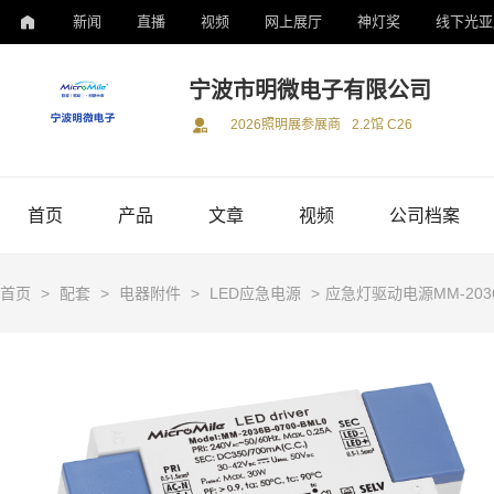
新闻
直播
视频
网上展厅
神灯奖
线下光亚
宁波市明微电子有限公司
2026照明展参展商
2.2馆 C26
首页
产品
文章
视频
公司档案
首页
>
配套
>
电器附件
>
LED应急电源
>
应急灯驱动电源MM-2036B