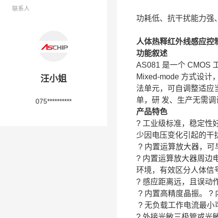
联系人
功耗低、抗干扰能力强、感
人体热释红外线感应控制 
功能叙述
AS081 是一个 CMO
Mixed-mode 方
汪小姐
法单元，可自调整适应
单，研 发、生产无需
075**********
产品特色
? 工业级标准，稳定性
少因电压变化引起的干
? 内置运算放大器，可
? 内置运算放大器周边
环境，有效区分人体信
? 感应距离远，且误动
? 内置高精度晶振。 
? 无负载工作电流最小
? 外接光敏三极管或光