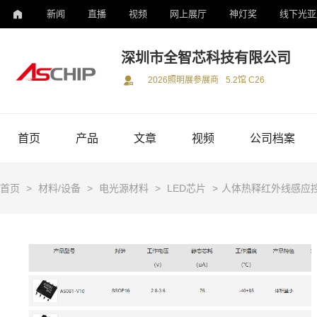
新闻
直播
视频
网上展厅
神灯奖
线下光亚
深圳市全智芯科技有限公司
2026照明展参展商
5.2馆 C26
首页
产品
文章
视频
公司档案
首页
>
材料/设备
>
电光源材料
>
LED芯片
>
人体热释红外线感应控制 I