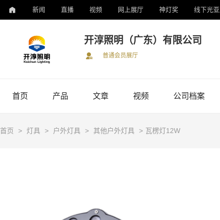
新闻
直播
视频
网上展厅
神灯奖
线下光亚
开淳照明（广东）有限公司
普通会员展厅
首页
产品
文章
视频
公司档案
首页
>
灯具
>
户外灯具
>
其他户外灯具
>
瓦楞灯12W