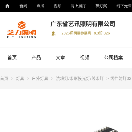
新闻
直播
视频
网上展厅
神灯奖
线下光亚
广东省艺讯照明有限公司
2026照明展参展商
9.3馆 B26
首页
产品
文章
视频
公司档案
首页
>
灯具
>
户外灯具
>
洗墙灯/条形投光灯/线条灯
>
线性射灯32