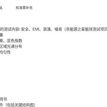
品
标准需补充
的测试内容: 安全、EMI、浪涌、噪音（非能源之星能效测试项
量
偏差、显色指数
、区域光通分布
不均匀性
说明书
文件（包括关键结构图）