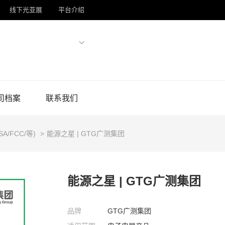
线下光亚展
平台介绍
司档案
联系我们
SA/FCC/等)
>
能源之星 | GTG广测集团
能源之星 | GTG广测集团
品牌
GTG广测集团