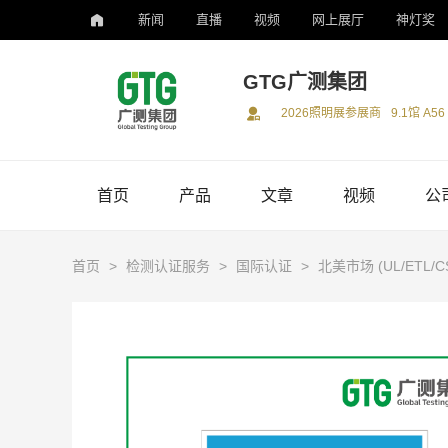
新闻
直播
视频
网上展厅
神灯奖
GTG广测集团
2026照明展参展商
9.1馆 A56
首页
产品
文章
视频
公
首页
>
检测认证服务
>
国际认证
>
北美市场 (UL/ETL/C