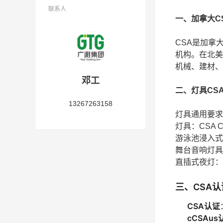
联系人
一、加拿大C
CSA是加拿大
机构。在北美
机械、建材、
邓工
二、灯具CS
13267263158
灯具通用要求：CS
灯具：CSA C22
游泳池浸入式灯具
舞台音响灯具：CS
直插式夜灯：CSA
三、CSA
CSA认证
cCSAus