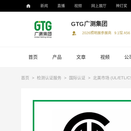
新闻
直播
视频
网上展厅
神灯奖
GTG广测集团
2026照明展参展商
9.1馆 A56
首页
产品
文章
视频
公
首页
>
检测认证服务
>
国际认证
>
北美市场 (UL/ETL/C