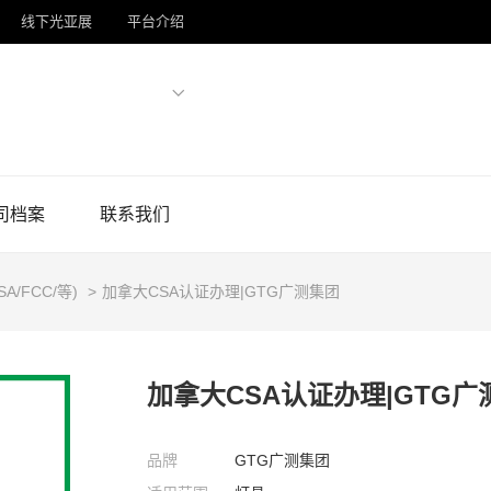
线下光亚展
平台介绍
司档案
联系我们
SA/FCC/等)
>
加拿大CSA认证办理|GTG广测集团
加拿大CSA认证办理|GTG广
品牌
GTG广测集团