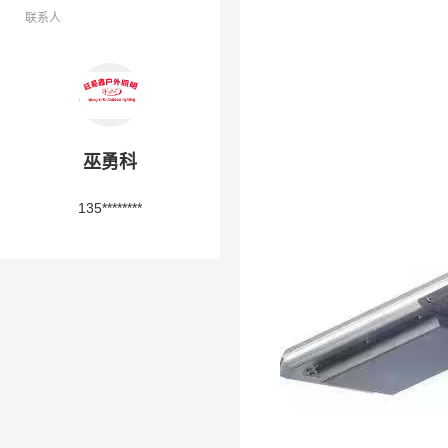
联系人
巫勇科
135********