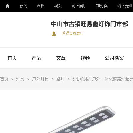
新闻
直播
视频
网上展厅
神灯奖
线下光亚
中山市古镇旺易鑫灯饰门市部
普通会员展厅
首页
产品
文章
视频
公司档案
首页
>
灯具
>
户外灯具
>
路灯
>
太阳能路灯户外一体化道路灯超亮