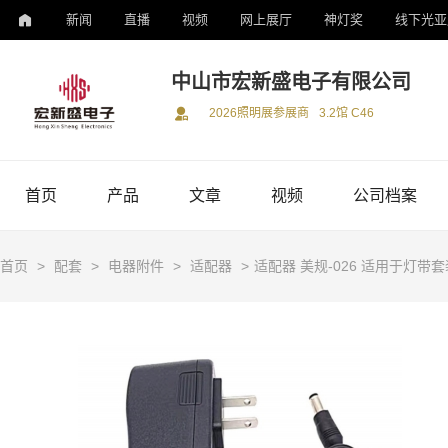
新闻
直播
视频
网上展厅
神灯奖
线下光亚
中山市宏新盛电子有限公司
2026照明展参展商
3.2馆 C46
首页
产品
文章
视频
公司档案
首页
>
配套
>
电器附件
>
适配器
>
适配器 美规-026 适用于灯带