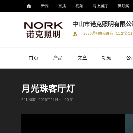
新闻
直播
视频
网上展厅
神灯奖
中山市诺克照明有限公
2026照明展参展商
11.2馆 C1
首页
产品
文章
视频
公
月光珠客厅灯
641 播放
2026年2月4日
10:51