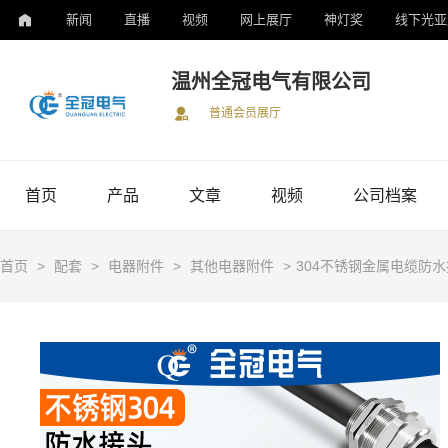
新闻
直播
视频
网上展厅
神灯奖
线下光亚
温州全冠电气有限公司
普通会员展厅
首页
产品
文章
视频
公司档案
首页
>
配套
>
电器附件
>
其他电器附件
>
304不锈钢金属电缆防水