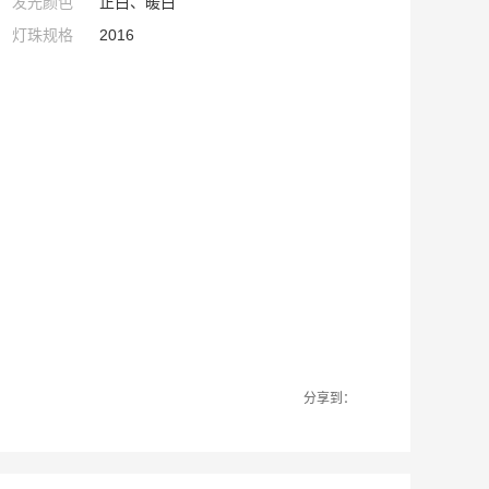
发光颜色
正白、暖白
灯珠规格
2016
分享到：