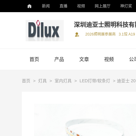
新闻
直播
视频
网上展厅
神灯奖
深圳迪亚士照明科技有
2026照明展参展商
3.1馆 A19
首页
产品
文章
视频
公
首页
>
灯具
>
室内灯具
>
LED灯带/软条灯
>
迪亚士 201