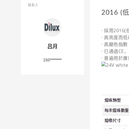
联系人
2016 (
·
採用2016
· 高亮度而
· 高顯色指數 C
吕月
· 已通過CE
· 普遍用於
150********