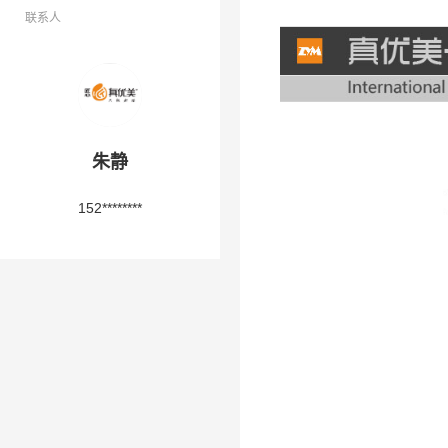
联系人
朱静
152********