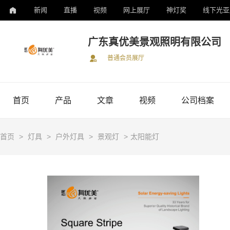
新闻
直播
视频
网上展厅
神灯奖
线下光亚
广东真优美景观照明有限公司
普通会员展厅
首页
产品
文章
视频
公司档案
首页
>
灯具
>
户外灯具
>
景观灯
>
太阳能灯