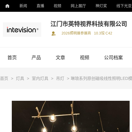
新闻
直播
视频
网上展厅
神灯奖
线下光亚
江门市英特视界科技有限公司
2026照明展参展商
10.3馆 C42
首页
产品
文章
视频
公司档案
首页
>
灯具
>
室内灯具
>
吊灯
>
琳琅系列原创磁吸线性照明LED