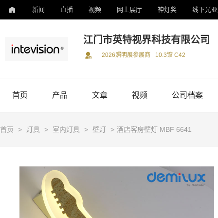
新闻
直播
视频
网上展厅
神灯奖
线下光亚
江门市英特视界科技有限公司
2026照明展参展商
10.3馆 C42
首页
产品
文章
视频
公司档案
首页
>
灯具
>
室内灯具
>
壁灯
>
酒店客房壁灯 MBF 6641