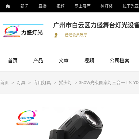
新闻
直播
视频
网上展厅
神灯奖
线下光亚
广州市白云区力盛舞台灯光设
普通会员展厅
首页
产品
文章
视频
公司档案
首页
>
灯具
>
专用灯具
>
摇头灯
>
350W光束图案灯三合一 LS-Y0