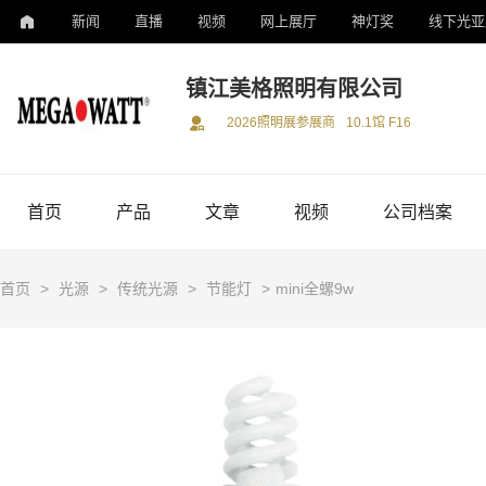
新闻
直播
视频
网上展厅
神灯奖
线下光亚
镇江美格照明有限公司
2026照明展参展商
10.1馆 F16
首页
产品
文章
视频
公司档案
首页
>
光源
>
传统光源
>
节能灯
>
mini全螺9w