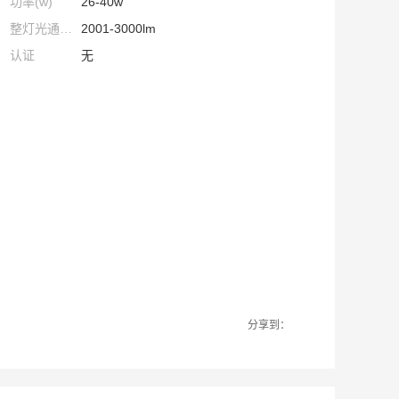
功率(w)
26-40w
整灯光通量(lm)
2001-3000lm
认证
无
分享到：