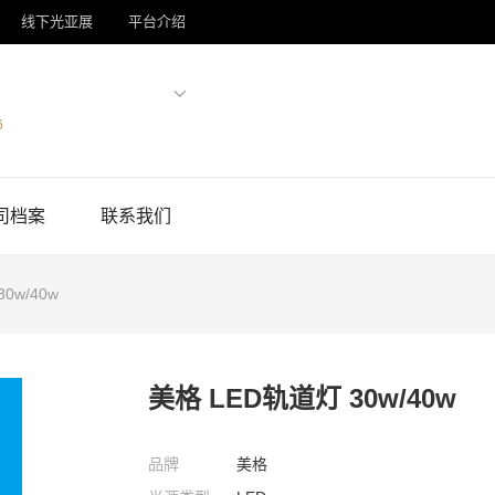
线下光亚展
平台介绍
6
司档案
联系我们
0w/40w
美格 LED轨道灯 30w/40w
品牌
美格