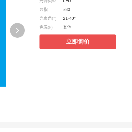
光源类型
LED
显指
≥80
光束角(°)
21-40°
色温(k)
其他