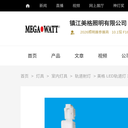
新闻
直播
视频
网上展厅
神灯奖
镇江美格照明有限公司
2026照明展参展商
10.1馆 F1
首页
产品
文章
视频
公
首页
>
灯具
>
室内灯具
>
轨道射灯
>
美格 LED轨道灯 3