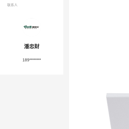
联系人
潘忠财
189********