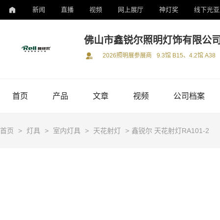
新闻
直播
视频
网上展厅
神灯奖
线下光亚
佛山市鑫锐尔照明灯饰有限公
2026照明展参展商
9.3馆 B15、4.2馆 A38
首页
产品
文章
视频
公司档案
首页
>
灯具
>
室内灯具
>
天花射灯
>
鑫锐尔 天花射灯RA101-2