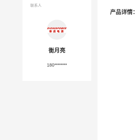
联系人
产品详情：
衡月亮
180********