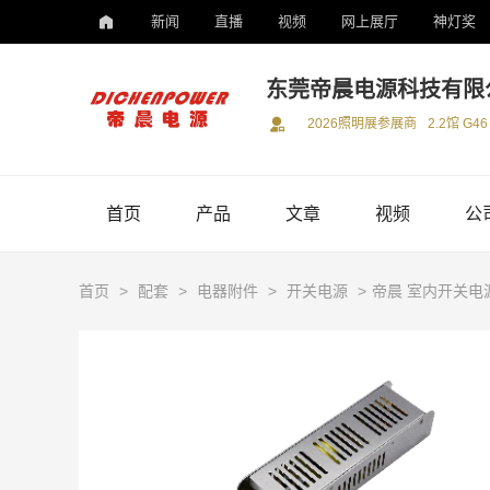
新闻
直播
视频
网上展厅
神灯奖
东莞帝晨电源科技有限
2026照明展参展商
2.2馆 G46
首页
产品
文章
视频
公
首页
>
配套
>
电器附件
>
开关电源
>
帝晨 室内开关电源