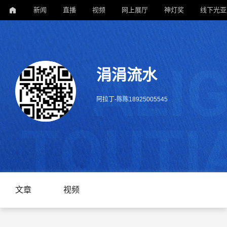
新闻
直播
视频
网上展厅
神灯奖
线下光亚
涓涓流水
阿拉丁-陈陈18925005545
文章
视频