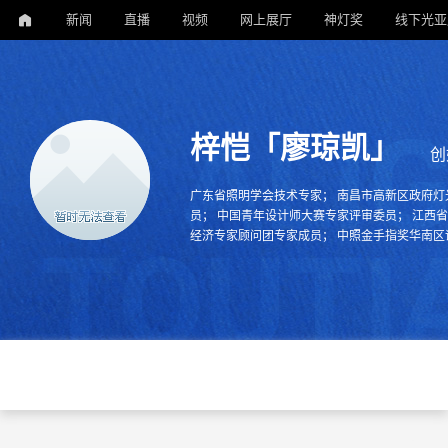
新闻
直播
视频
网上展厅
神灯奖
线下光亚
梓恺「廖琼凯」
创
广东省照明学会技术专家； 南昌市高新区政府灯
员； 中国青年设计师大赛专家评审委员； 江西
经济专家顾问团专家成员； 中照金手指奖华南区
华人设计师； 第二届创新中国空间设计艺术大赛
手； 广东省照明学会照明设计和工程专业技术委