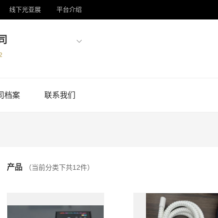
线下光亚展
平台介绍
司
2
司档案
联系我们
产品
（当前分类下共
12
件）