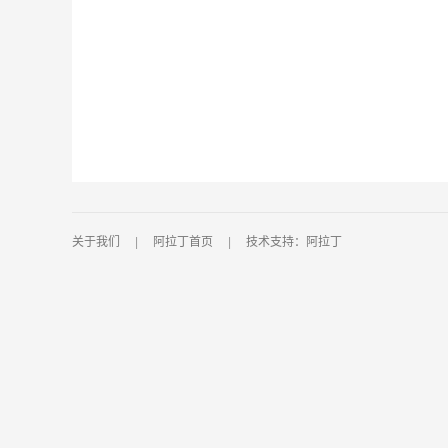
关于我们
|
阿拉丁首页
|
技术支持：阿拉丁