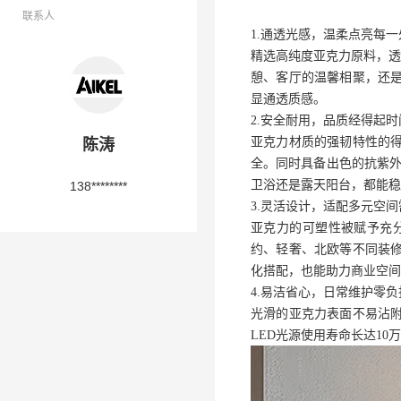
联系人
1.通透光感，温柔点亮每一
精选高纯度亚克力原料，透
憩、客厅的温馨相聚，还是
显通透质感。
2.安全耐用，品质经得起
亚克力材质的强韧特性的
陈涛
全。同时具备出色的抗紫外
卫浴还是露天阳台，都能稳
138********
3.灵活设计，适配多元空间
亚克力的可塑性被赋予充
约、轻奢、北欧等不同装
化搭配，也能助力商业空间
4.易洁省心，日常维护零负
光滑的亚克力表面不易沾
LED光源使用寿命长达1