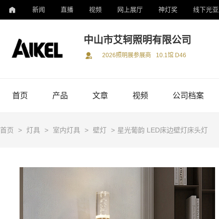
新闻
直播
视频
网上展厅
神灯奖
线下光亚
中山市艾轲照明有限公司
2026照明展参展商
10.1馆 D46
首页
产品
文章
视频
公司档案
首页
>
灯具
>
室内灯具
>
壁灯
>
星光葡韵 LED床边壁灯床头灯