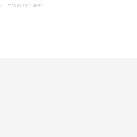
论
2023-04-10 11:46:52