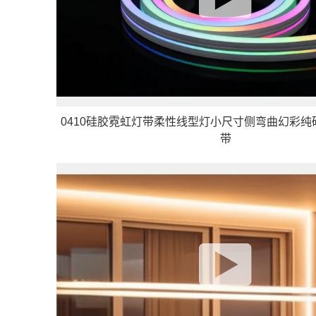
0410硅胶霓虹灯带柔性线型灯小尺寸侧弯曲幻彩
带