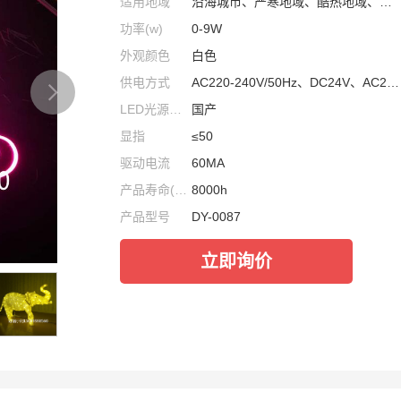
适用地域
沿海城市、严寒地域、酷热地域、无特殊环境
功率(w)
0-9W
外观颜色
白色
供电方式
AC220-240V/50Hz、DC24V、AC24V、100V-240V/60HZ
LED光源品牌
国产
显指
≤50
驱动电流
60MA
产品寿命(小时)
8000h
产品型号
DY-0087