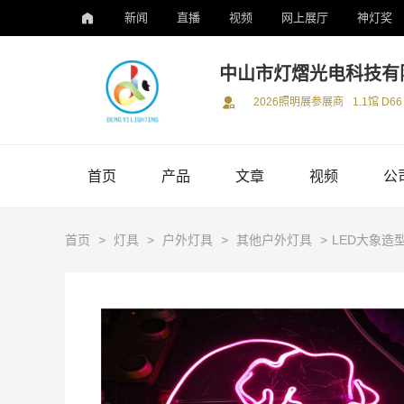
新闻
直播
视频
网上展厅
神灯奖
中山市灯熠光电科技有
2026照明展参展商
1.1馆 D66
首页
产品
文章
视频
公
首页
>
灯具
>
户外灯具
>
其他户外灯具
>
LED大象造