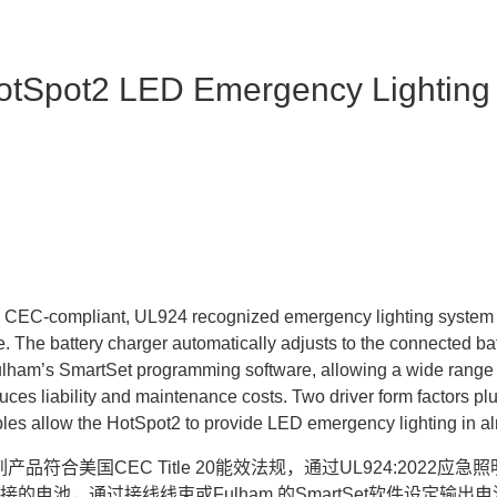
otSpot2 LED Emergency Lighting
a CEC-compliant, UL924 recognized emergency lighting system 
e. The battery charger automatically adjusts to the connected bat
lham’s SmartSet programming software, allowing a wide range o
uces liability and maintenance costs. Two driver form factors plu
les allow the HotSpot2 to provide LED emergency lighting in al
系列产品
符合美国CEC Title 20能效法规，通过UL924:2022应
接的电池，
通过接线线束或Fulham 的SmartSet软件设定输出