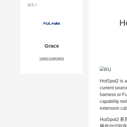
联系人
H
Grace
18801085950
HotSpot2 is 
current sourc
harness or Fu
capability red
extension cab
HotSpot2 
够
自动识别连