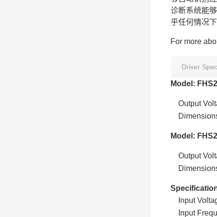
诊断系统能够
乎任何情况下
For more abou
Driver Spec
Model: FH
Output V
Dimensions
Model: FHS
Output Vo
Dimensions
Specificati
Input Vo
Input Fr