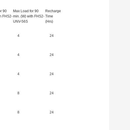
r 90
Max Load for 90
Recharge
th FHS2-
min. (W) with FHS2-
Time
UNV-56S
(Hrs)
4
24
4
24
4
24
8
24
8
24