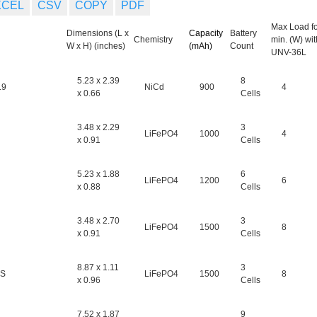
XCEL
CSV
COPY
PDF
Max Load fo
Dimensions (L x
Capacity
Battery
Chemistry
min. (W) wi
W x H) (inches)
(mAh)
Count
UNV-36L
5.23 x 2.39
8
.9
NiCd
900
4
x 0.66
Cells
3.48 x 2.29
3
LiFePO4
1000
4
x 0.91
Cells
5.23 x 1.88
6
LiFePO4
1200
6
x 0.88
Cells
3.48 x 2.70
3
LiFePO4
1500
8
x 0.91
Cells
8.87 x 1.11
3
5S
LiFePO4
1500
8
x 0.96
Cells
7.52 x 1.87
9