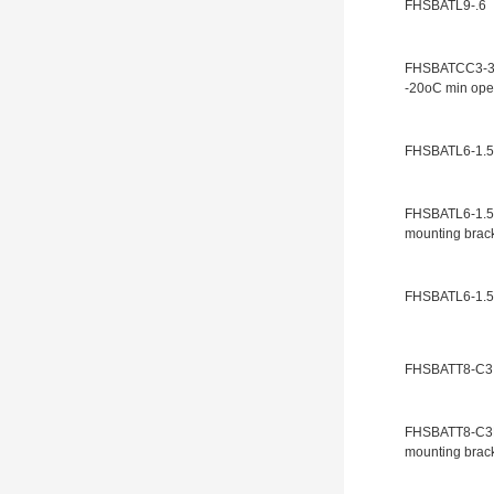
FHSBATL9-.6
FHSBATCC3-3 
-20oC min ope
FHSBATL6-1.5
FHSBATL6-1.5
mounting brack
FHSBATL6-1.
FHSBATT8-C3
FHSBATT8-C3L
mounting brack