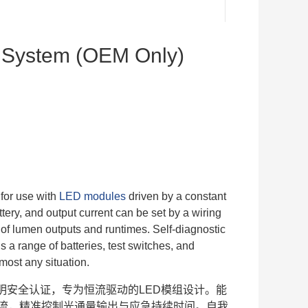
 System (OEM Only)
for use with
LED modules
driven by a constant
tery, and output current can be set by a wiring
f lumen outputs and runtimes. Self-diagnostic
s a range of batteries, test switches, and
most any situation.
急照明安全认证，
专为恒流驱动的LED模组设计。能
电流，
精准控制光通量输出与应急持续时间。自我