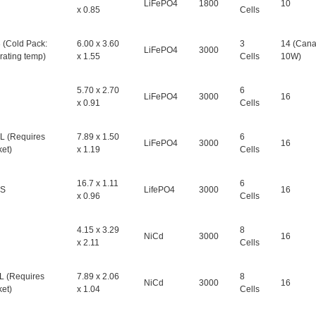
LiFePO4
1800
10
x 0.85
Cells
(Cold Pack:
6.00 x 3.60
3
14 (Cana
LiFePO4
3000
rating temp)
x 1.55
Cells
10W)
5.70 x 2.70
6
LiFePO4
3000
16
x 0.91
Cells
L (Requires
7.89 x 1.50
6
LiFePO4
3000
16
et)
x 1.19
Cells
16.7 x 1.11
6
5S
LifePO4
3000
16
x 0.96
Cells
4.15 x 3.29
8
NiCd
3000
16
x 2.11
Cells
 (Requires
7.89 x 2.06
8
NiCd
3000
16
et)
x 1.04
Cells