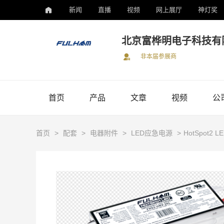
新闻
直播
视频
网上展厅
神灯奖
北京富桦明电子科技有限公
非本届参展商
首页
产品
文章
视频
公
首页
>
配套
>
电器附件
>
LED应急电源
>
HotSpot