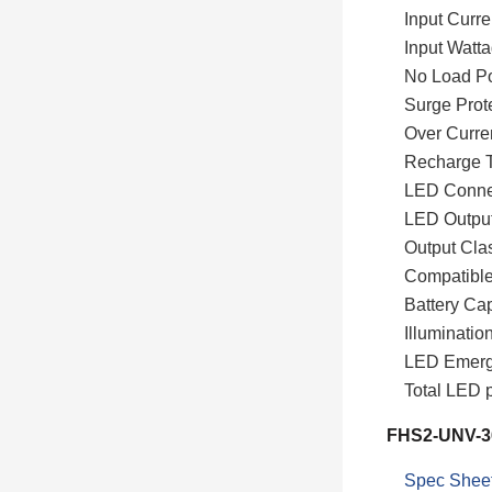
Input Cur
Input Wa
No Load 
Surge Pro
Over Curr
Recharge
LED Conn
LED Outp
Output Cl
Compatibl
Battery Ca
Illuminat
LED Emerg
Total LE
FHS2-UNV-3
Spec Shee