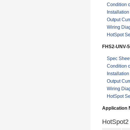
Condition o
Installation
Output Cur
Wiring Dia
HotSpot Sel
FHS2-UNV-5
Spec Shee
Condition o
Installation
Output Cur
Wiring Dia
HotSpot Sel
Application 
HotSpot