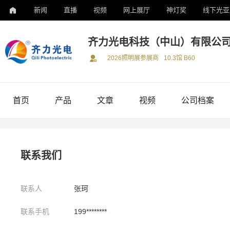
新闻
直播
视频
网上展厅
神灯奖
线下光亚
齐力光电科技（中山）有限公
2026照明展参展商
10.3馆 B60
首页
产品
文章
视频
公司档案
联系我们
联系人
张珂
联系手机
199********