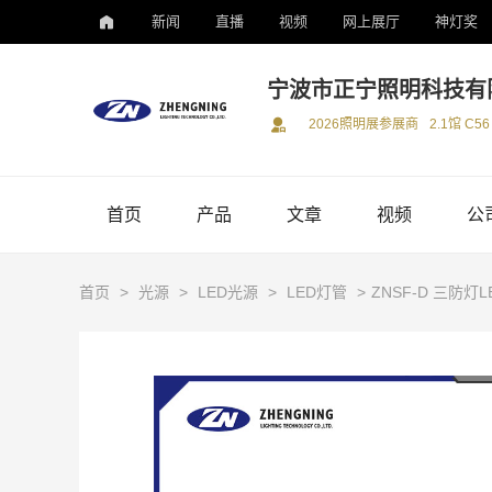
新闻
直播
视频
网上展厅
神灯奖
宁波市正宁照明科技有
2026照明展参展商
2.1馆 C56
首页
产品
文章
视频
公
首页
>
光源
>
LED光源
>
LED灯管
>
ZNSF-D 三防灯