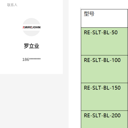
联系人
罗立业
186********