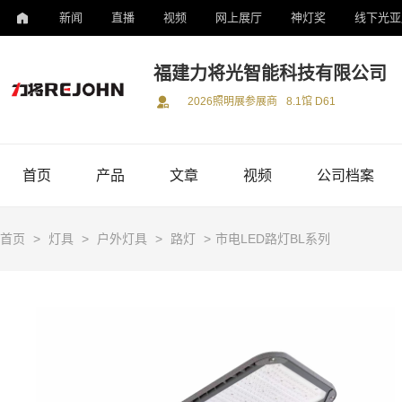
新闻
直播
视频
网上展厅
神灯奖
线下光亚
福建力将光智能科技有限公司
2026照明展参展商
8.1馆 D61
首页
产品
文章
视频
公司档案
首页
>
灯具
>
户外灯具
>
路灯
>
市电LED路灯BL系列