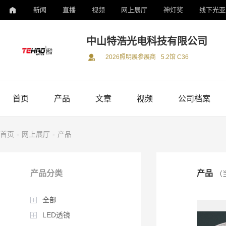
新闻
直播
视频
网上展厅
神灯奖
线下光亚
中山特浩光电科技有限公司
2026照明展参展商
5.2馆 C36
首页
产品
文章
视频
公司档案
首页
-
网上展厅
-
产品
产品分类
产品
（
全部
LED透镜