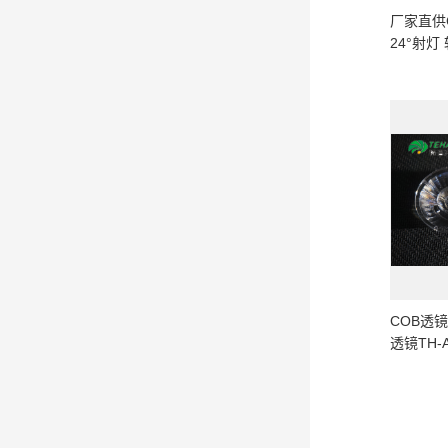
厂家直供C
24°射灯
AAB15D-
COB透镜 
透镜TH-A