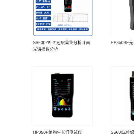
SS600Y叶面冠层营业分析叶面
HP350B
光谱指数分析
HP350P植物生长灯测试仪
SS600Z