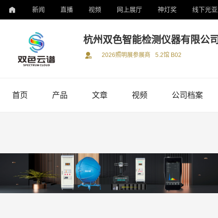
新闻
直播
视频
网上展厅
神灯奖
线下光亚
杭州双色智能检测仪器有限公
2026照明展参展商
5.2馆 B02
首页
产品
文章
视频
公司档案