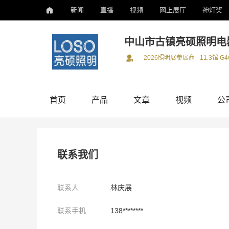
新闻
直播
视频
网上展厅
神灯奖
中山市古镇亮硕照明电
2026照明展参展商
11.3馆 G4
首页
产品
文章
视频
公
联系我们
联系人
林庆展
联系手机
138********