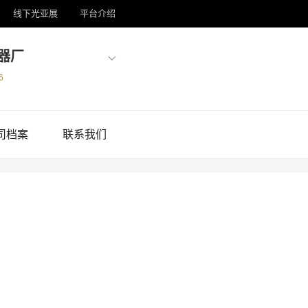
线下光亚展
平台介绍
器厂
6
司档案
联系我们