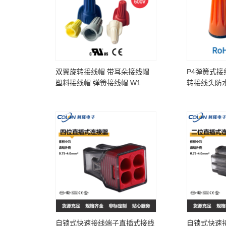
双翼旋转接线帽 带耳朵接线帽
P4弹簧式接
塑料接线帽 弹簧接线帽 W1
转接线头防
自锁式快速接线端子直插式接线
自锁式快速